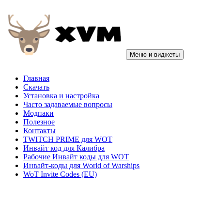
Перейти
к
содержимому
Меню и виджеты
XVM: eXtended Visualization Mod: оленемер, оленеметр,
Главная
пользомер для World of Tanks
Скачать
Установка и настройка
Часто задаваемые вопросы
Модпаки
Полезное
Контакты
TWITCH PRIME для WOT
Инвайт код для Калибра
Рабочие Инвайт коды для WOT
Инвайт-коды для World of Warships
WoT Invite Codes (EU)