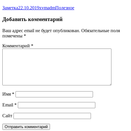
Формат
Опубликовано
Автор
Рубрики
Заметка
22.10.2019
xvmadm
Полезное
Добавить комментарий
Ваш адрес email не будет опубликован.
Обязательные поля
помечены
*
Комментарий
*
Имя
*
Email
*
Сайт